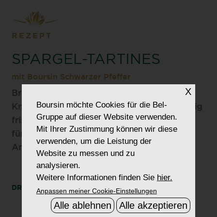
REZEPT
SPARGEL-TARTINES
mit Boursin Schwarzer Pfeffer
X
Brot-Scheiben, etwas cremiger Boursin
Boursin
möchte Cookies für die Bel-
Knoblauch & Schwarzer Pfeffer und knackig
Gruppe auf dieser Website verwenden.
frische Spargeln –die perfekten Häppchen
Mit Ihrer Zustimmung können wir diese
für Ihren Osterbrunch oder einen anderen
verwenden, um die Leistung der
Anlass.
Website zu messen und zu
analysieren.
Weitere Informationen finden Sie
hier.
DRUCKE
TEILEN
Anpassen meiner Cookie-Einstellungen
Alle ablehnen
Alle akzeptieren