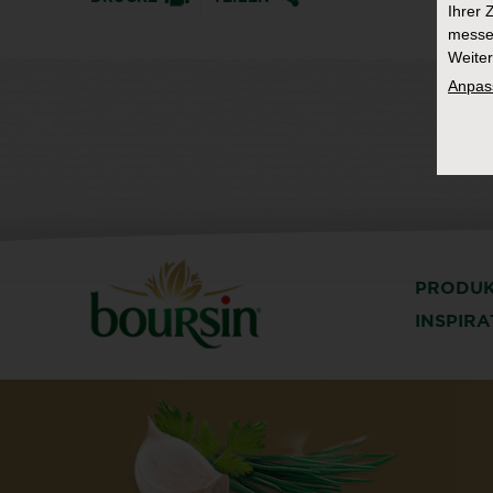
Ihrer 
messe
Weiter
Anpas
PRODU
INSPIR