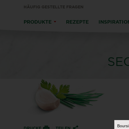
HÄUFIG GESTELLTE FRAGEN
PRODUKTE
REZEPTE
INSPIRATI
SE
Bours
DRUCKE
TEILEN