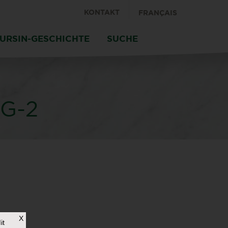
KONTAKT
FRANÇAIS
OURSIN-GESCHICHTE
SUCHE
G-2
X
it