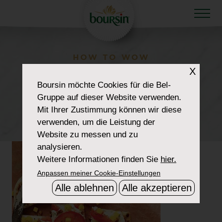
HOW TO WOW
X
RECIPE-OPEN-FACE-
Boursin
möchte Cookies für die Bel-
TOMATO-
Gruppe auf dieser Website verwenden.
Mit Ihrer Zustimmung können wir diese
SANDWICH2
verwenden, um die Leistung der
Website zu messen und zu
analysieren.
Weitere Informationen finden Sie
hier.
Anpassen meiner Cookie-Einstellungen
Alle ablehnen
Alle akzeptieren