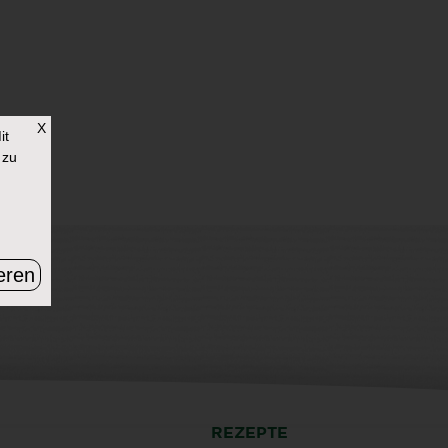
X
it
 zu
eren
REZEPTE