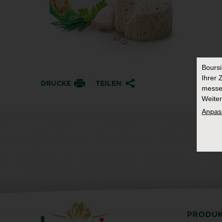
Bours
Ihrer 
DRUCKE
TEILEN
messe
Weiter
Anpas
PRODU