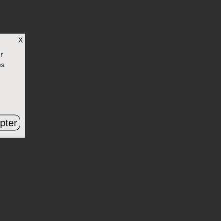
X
r
es
pter