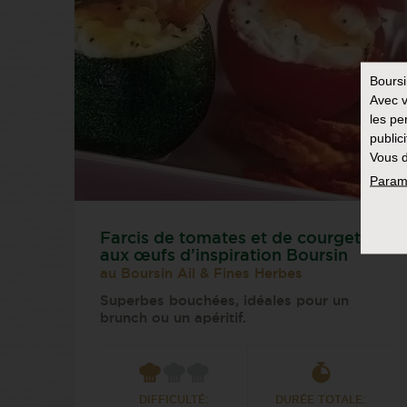
Bours
Avec v
les pe
public
Vous d
Param
Farcis de tomates et de courgettes
aux œufs d’inspiration Boursin
au Boursin Ail & Fines Herbes
Superbes bouchées, idéales pour un
brunch ou un apéritif.
DIFFICULTÉ:
DURÉE TOTALE: