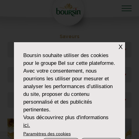
Saveurs
X
Tout Voir
Boursin
souhaite utiliser des cookies
Types de plat
pour le groupe Bel sur cette plateforme.
Avec votre consentement, nous
Tout Voir
pourrions les utiliser pour mesurer et
analyser les performances d’utilisation
Occasions
du site, proposer du contenu
Tout Voir
personnalisé et des publicités
pertinentes.
Vous découvrirez plus d'informations
ici.
Paramètres des cookies