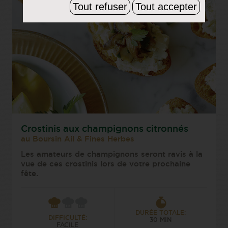
Tout refuser
Tout accepter
Crostinis aux champignons citronnés
au Boursin Ail & Fines Herbes
Les amateurs de champignons seront ravis à la
vue de ces crostinis lors de votre prochaine
fête.
DURÉE TOTALE:
DIFFICULTÉ:
30 MIN
FACILE