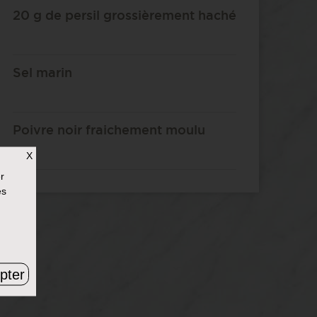
20 g de persil grossièrement haché
Sel marin
Poivre noir fraichement moulu
X
r
es
pter