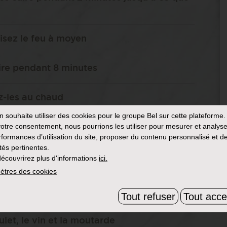
isez le feu à moyen
uire pendant 8 minutes
ez-les au chaud
in
souhaite utiliser des cookies pour le groupe Bel sur cette plateforme.
otre consentement, nous pourrions les utiliser pour mesurer et analyse
rformances d’utilisation du site, proposer du contenu personnalisé et d
ités pertinentes.
écouvrirez plus d'informations
ici.
ètres des cookies
feu moyen élevé
Tout refuser
Tout acce
let, le vin et la moutarde