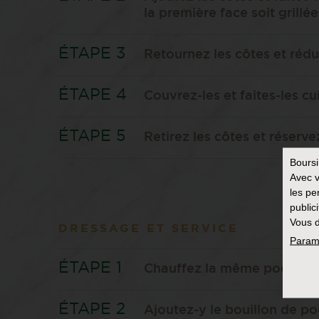
la première face soit grillée
Retournez les côtes et rédu
Couvrez-les et faites-les c
Retirez les côtes et réserv
Bours
Avec v
les pe
public
Vous d
DRESSAGE ET SERVICE
Param
Chauffez la même poêle à 
Ajoutez-y le bouillon de pou